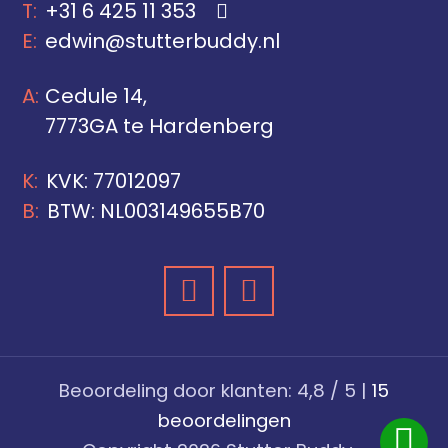
+31 6 425 11 353
edwin@stutterbuddy.nl
Cedule 14,
7773GA te Hardenberg
KVK: 77012097
BTW: NL003149655B70
Beoordeling
door klanten:
4,8
/
5
|
15
beoordelingen