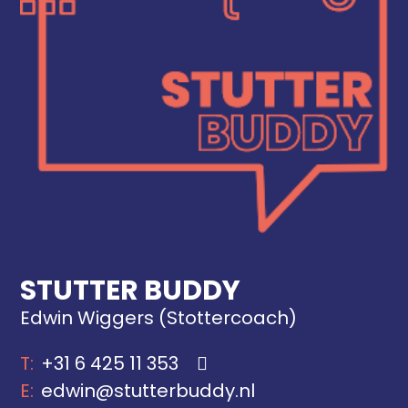
STUTTER BUDDY
Edwin Wiggers (Stottercoach)
+31 6 425 11 353
edwin@stutterbuddy.nl