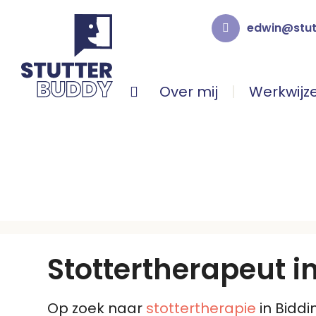
edwin@stut
Over mij
Werkwijz
STOTTERTHERAPEUT B
Stottertherapeut i
Op zoek naar
stottertherapie
in Biddi