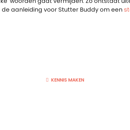
ijke’ woorden gaat vermijden. Zo ontstaat uit
 de aanleiding voor Stutter Buddy om een
s
Meteen aan de slag?
n een kennismakingsgesprek
KENNIS MAKEN