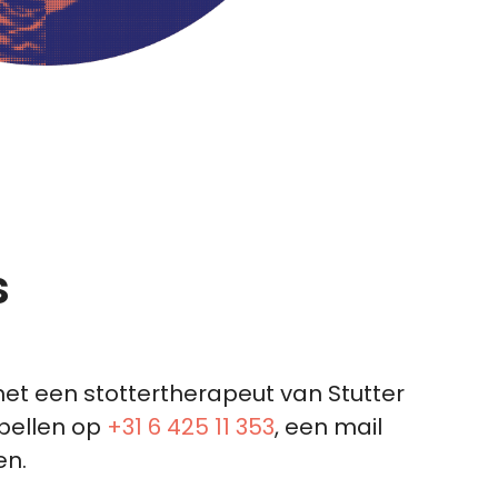
s
 met een stottertherapeut van Stutter
 bellen op
+31 6 425 11 353
, een mail
en.