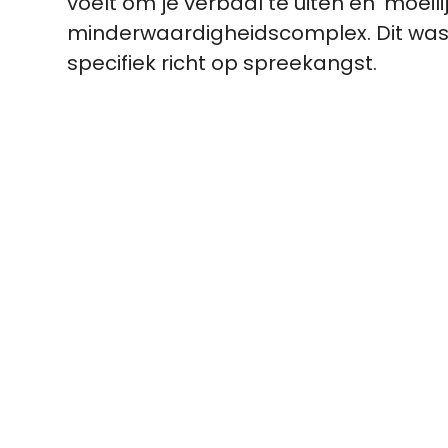
voelt om je verbaal te uiten en ‘moeil
minderwaardigheidscomplex. Dit was
specifiek richt op spreekangst.
Pla