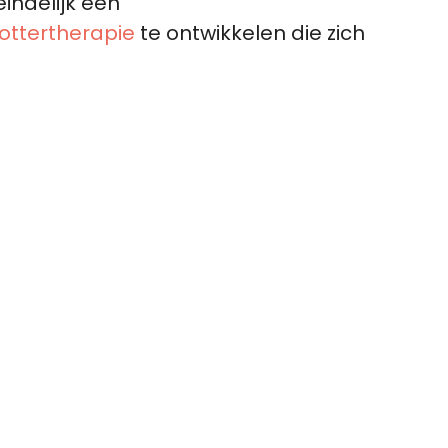
eindelijk een
tottertherapie
te ontwikkelen die zich
 in!