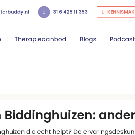
terbuddy.nl
31 6 425 11 353
KENNISMAK
e
Therapieaanbod
Blogs
Podcast
IDDINGHUIZEN
n Biddinghuizen: ande
nghuizen die echt helpt? De ervaringsdeskun