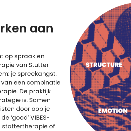
erken aan
ht op spraak en
rapie van Stutter
em: je spreekangst.
 van een combinatie
rapie. De praktijk
trategie is. Samen
isten doorloop je
de ‘good’ VIBES-
 stottertherapie of